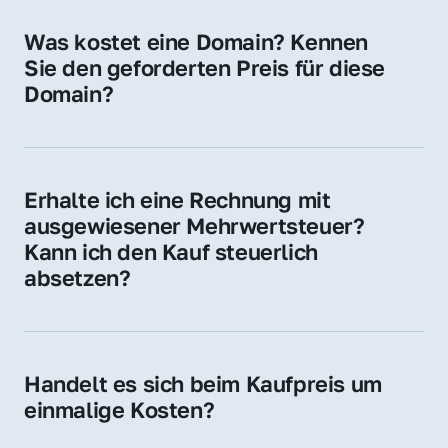
für Ihre Website, Weiterleitung, E-Mail-
Was kostet eine Domain? Kennen 
Adressen oder als digitale Investition.
Sie den geforderten Preis für diese 
Domain?
Der Preis variiert je nach Domain. Für diese 
Domain liegt ein konkreter Kaufpreis vor – 
kontaktieren Sie uns gerne für ein 
Erhalte ich eine Rechnung mit 
unverbindliches Angebot.
ausgewiesener Mehrwertsteuer? 
Kann ich den Kauf steuerlich 
absetzen?
Ja, Sie erhalten eine Rechnung mit MwSt. 
Für Unternehmen ist der Kauf in der Regel 
steuerlich absetzbar.
Handelt es sich beim Kaufpreis um 
einmalige Kosten?
Ja. Der Kaufpreis ist einmalig. Nur beim 