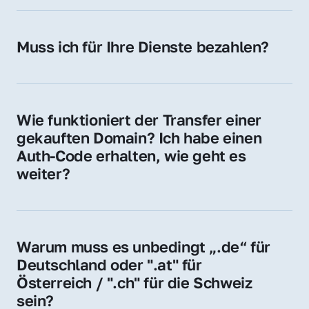
späteren Betrieb der Domain (z. B. beim 
Hosting-Anbieter) fallen geringe laufende 
Muss ich für Ihre Dienste bezahlen?
Gebühren an. Diese bewegen sich für .de 
Nein, bei uns zahlen Sie nur den Kaufpreis 
Domains bei ca. 5€ / Jahr
der Domain – ohne zusätzliche Vermittlungs- 
oder Servicegebühren.
Wie funktioniert der Transfer einer 
gekauften Domain? Ich habe einen 
Auth-Code erhalten, wie geht es 
weiter?
Mit dem Auth-Code beauftragen Sie Ihren 
Provider, die Domain zu übernehmen. Gerne 
begleiten wir Sie bei diesem einfachen und 
Warum muss es unbedingt „.de“ für 
schnellen Prozess.
Deutschland oder ".at" für 
Österreich / ".ch" für die Schweiz 
sein?