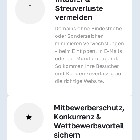
Streuverluste 
vermeiden
Domains ohne Bindestriche 
oder Sonderzeichen 
minimieren Verwechslungen 
– beim Eintippen, in E-Mails 
oder bei Mundpropaganda. 
So kommen Ihre Besucher 
und Kunden zuverlässig auf 
die richtige Website.
Mitbewerberschutz, 
Konkurrenz & 
Wettbewerbsvorteil 
sichern 