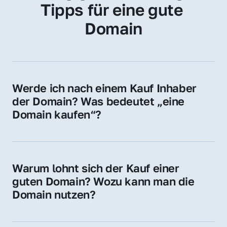
Tipps für eine gute 
Domain
Werde ich nach einem Kauf Inhaber 
der Domain? Was bedeutet „eine 
Domain kaufen“?
Ja, Sie werden der offizielle Domain-Inhaber. 
Sie erhalten alle Rechte zur Nutzung, 
Verwaltung oder Weiterveräußerung der 
Warum lohnt sich der Kauf einer 
Domain.
guten Domain? Wozu kann man die 
Domain nutzen?
Eine starke Domain steigert Sichtbarkeit, 
Vertrauen und Markenwert. Nutzen Sie sie 